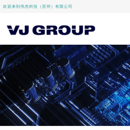
欢迎来到伟杰科技（苏州）有限公司