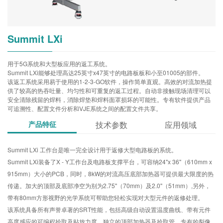
Summit LXi
用于5G系统和大型板应用的返工系统。
Summit LXi能够处理高达25英寸x47英寸的电路板板和小至01005的部件。
该返工系统采用易于使用的1-2-3-GO软件，操作简单直观。高效的对流加热提
供了较高的热吞吐量、均匀性和可重复的返工过程。自动非接触现场清理可以
安全清除残留的焊料，消除焊垫和焊料面罩损坏的可能性。专有软件提供产品
可追溯性、配置文件分析和VJE系统之间的配置文件共享。
产品特征
技术参数
应用领域
Summit LXi 工作台是唯一完全设计用于返修大型电路板的系统。
Summit LXi装备了X - Y工作台及电路板支撑平台，可容纳24"x 36"（610mm x
915mm）大小的PCB，同时，8kW的对流高压底部加热器可提供最大限度的热
传递。加大的顶部及底部净空为别为2.75"（70mm）及2.0"（51mm）,另外，
带有80mm方形视野的光学系统可帮助您轻松实现对大型元件的返修处理。
该系统具备所有声誉卓著的SRT性能，包括高级自动设置温度曲线、带有元件
高度感应的可编程拾取及贴放力度、独立的顶部加热器及拾取管、专有的裂像